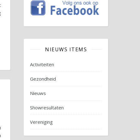
t
g
NIEUWS ITEMS
Activiteiten
Gezondheid
Nieuws
Showresultaten
Vereniging
m
n