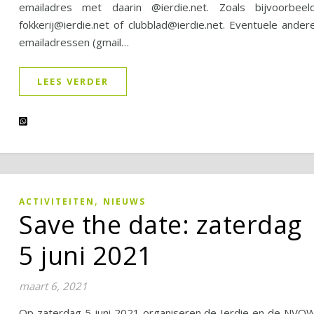
emailadres met daarin @ierdie.net. Zoals bijvoorbeel
fokkerij@ierdie.net of clubblad@ierdie.net. Eventuele ander
emailadressen (gmail…
LEES VERDER
,
ACTIVITEITEN
NIEUWS
Save the date: zaterdag
5 juni 2021
maart 6, 2021
Op zaterdag 5 juni 2021 organiseren de Ierdie en de NVO