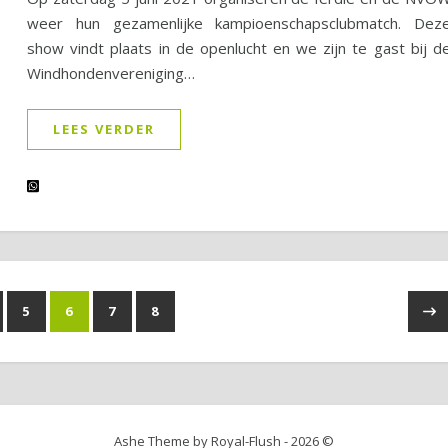
weer hun gezamenlijke kampioenschapsclubmatch. Dez
show vindt plaats in de openlucht en we zijn te gast bij d
Windhondenvereniging…
LEES VERDER
5
6
7
8
Ashe Theme by Royal-Flush - 2026 ©