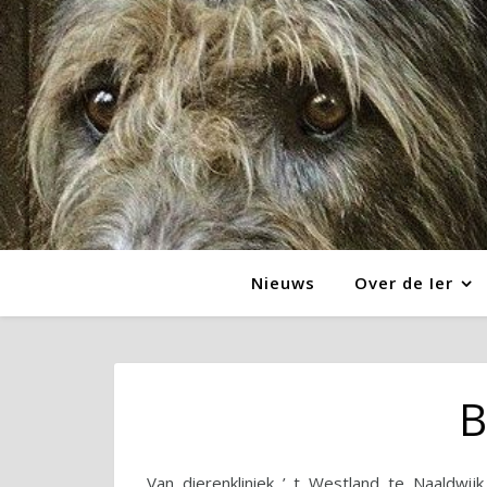
Nieuws
Over de Ier
B
Van dierenkliniek ’ t Westland te Naaldwijk