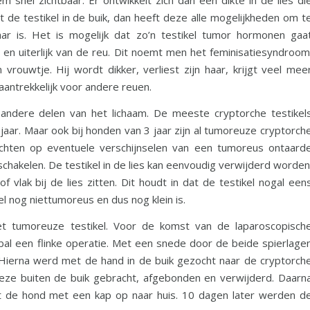
eem snel zichtbaar. Er ontwikkelt zich dan een dikte in de lies di
t de testikel in de buik, dan heeft deze alle mogelijkheden om t
aar is. Het is mogelijk dat zo’n testikel tumor hormonen gaa
n uiterlijk van de reu. Dit noemt men het feminisatiesyndroom
rouwtje. Hij wordt dikker, verliest zijn haar, krijgt veel mee
antrekkelijk voor andere reuen.
andere delen van het lichaam. De meeste cryptorche testikel
jaar. Maar ook bij honden van 3 jaar zijn al tumoreuze cryptorch
achten op eventuele verschijnselen van een tumoreus ontaard
 schakelen. De testikel in de lies kan eenvoudig verwijderd worden
of vlak bij de lies zitten. Dit houdt in dat de testikel nogal een
el nog niettumoreus en dus nog klein is.
et tumoreuze testikel. Voor de komst van de laparoscopisch
al een flinke operatie. Met een snede door de beide spierlage
Hierna werd met de hand in de buik gezocht naar de cryptorch
eze buiten de buik gebracht, afgebonden en verwijderd. Daarn
 de hond met een kap op naar huis. 10 dagen later werden d