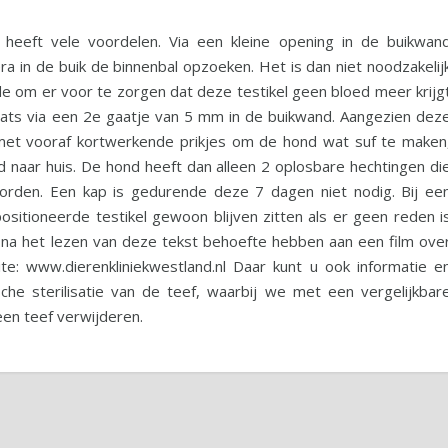
 heeft vele voordelen. Via een kleine opening in de buikwan
in de buik de binnenbal opzoeken. Het is dan niet noodzakelij
de om er voor te zorgen dat deze testikel geen bloed meer krijg
laats via een 2e gaatje van 5 mm in de buikwand. Aangezien dez
 met vooraf kortwerkende prikjes om de hond wat suf te maken
 naar huis. De hond heeft dan alleen 2 oplosbare hechtingen di
orden. Een kap is gedurende deze 7 dagen niet nodig. Bij ee
ositioneerde testikel gewoon blijven zitten als er geen reden i
u na het lezen van deze tekst behoefte hebben aan een film ove
e: www.dierenkliniekwestland.nl Daar kunt u ook informatie e
che sterilisatie van de teef, waarbij we met een vergelijkbar
 een teef verwijderen.