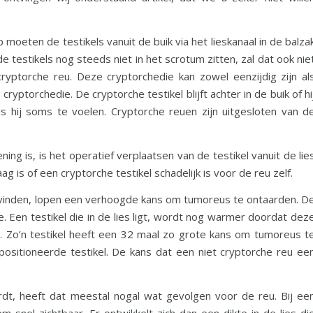
 moeten de testikels vanuit de buik via het lieskanaal in de balza
e testikels nog steeds niet in het scrotum zitten, zal dat ook nie
ptorche reu. Deze cryptorchedie kan zowel eenzijdig zijn al
 cryptorchedie. De cryptorche testikel blijft achter in de buik of hi
l is hij soms te voelen. Cryptorche reuen zijn uitgesloten van d
ing is, is het operatief verplaatsen van de testikel vanuit de lie
g is of een cryptorche testikel schadelijk is voor de reu zelf.
evinden, lopen een verhoogde kans om tumoreus te ontaarden. D
e. Een testikel die in de lies ligt, wordt nog warmer doordat dez
al. Zo’n testikel heeft een 32 maal zo grote kans om tumoreus t
ositioneerde testikel. De kans dat een niet cryptorche reu ee
rdt, heeft dat meestal nogal wat gevolgen voor de reu. Bij ee