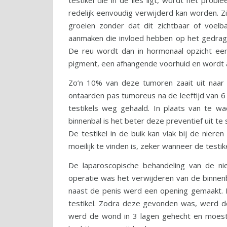
testikel die in de lies ligt, wordt het probl
redelijk eenvoudig verwijderd kan worden. Zi
groeien zonder dat dit zichtbaar of voelb
aanmaken die invloed hebben op het gedrag e
De reu wordt dan in hormonaal opzicht een v
pigment, een afhangende voorhuid en wordt a
Zo’n 10% van deze tumoren zaait uit naar 
ontaarden pas tumoreus na de leeftijd van 6 
testikels weg gehaald. In plaats van te w
binnenbal is het beter deze preventief uit te
De testikel in de buik kan vlak bij de nieren 
moeilijk te vinden is, zeker wanneer de testik
De laparoscopische behandeling van de ni
operatie was het verwijderen van de binnenb
naast de penis werd een opening gemaakt. 
testikel. Zodra deze gevonden was, werd d
werd de wond in 3 lagen gehecht en moest