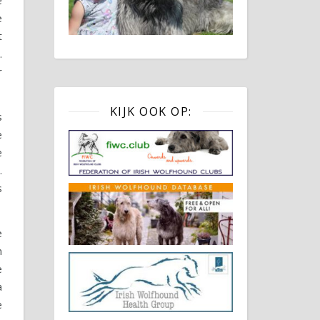
e
e
t
.
r
KIJK OOK OP:
s
e
e
.
s
e
n
e
a
e