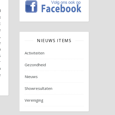
d
k
t
e
,
NIEUWS ITEMS
e
n
Activiteiten
s
r
Gezondheid
n
e
Nieuws
Showresultaten
Vereniging