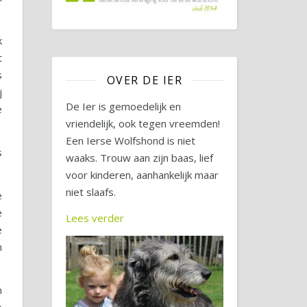
k
t
s
OVER DE IER
j
De Ier is gemoedelijk en
e
vriendelijk, ook tegen vreemden!
Een Ierse Wolfshond is niet
s
waaks. Trouw aan zijn baas, lief
voor kinderen, aanhankelijk maar
niet slaafs.
e
e
Lees verder
e
n
n