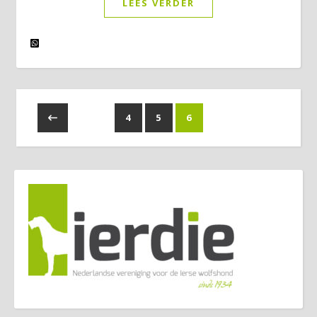
LEES VERDER
4
5
6